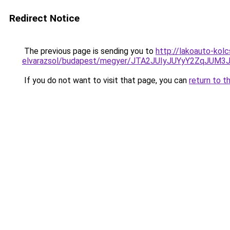
Redirect Notice
The previous page is sending you to
http://lakoauto-kol
elvarazsol/budapest/megyer/JTA2JUIyJUYyY2ZqJ
If you do not want to visit that page, you can
return to t