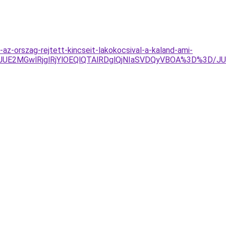
az-orszag-rejtett-kincseit-lakokocsival-a-kaland-ami-
DJUE2MGwlRjglRjYlOEQlQTAlRDglQjNIaSVDQyVBOA%3D%3D