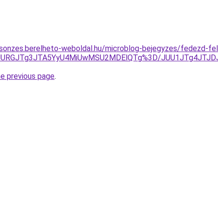
csonzes.berelheto-weboldal.hu/microblog-bejegyzes/fedezd-fel-
UM3JURGJTg3JTA5YyU4MiUwMSU2MDElQTg%3D/JUU1JTg4JTJ
he previous page
.