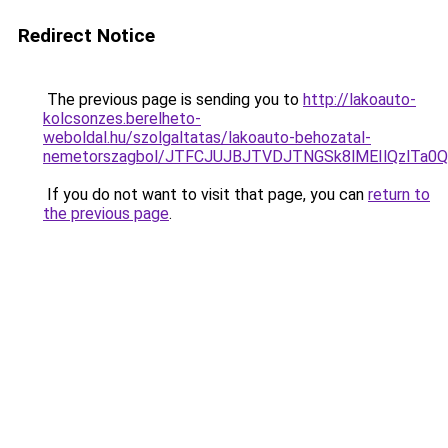
Redirect Notice
The previous page is sending you to
http://lakoauto-
kolcsonzes.berelheto-
weboldal.hu/szolgaltatas/lakoauto-behozatal-
nemetorszagbol/JTFCJUJBJTVDJTNGSk8lMEIlQzlTa0Ql
If you do not want to visit that page, you can
return to
the previous page
.