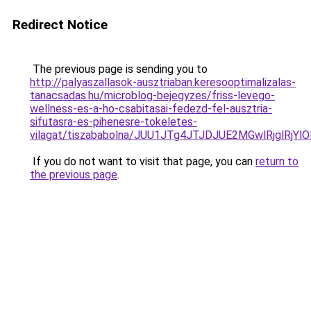
Redirect Notice
The previous page is sending you to
http://palyaszallasok-ausztriaban.keresooptimalizalas-
tanacsadas.hu/microblog-bejegyzes/friss-levego-
wellness-es-a-ho-csabitasai-fedezd-fel-ausztria-
sifutasra-es-pihenesre-tokeletes-
vilagat/tiszababolna/JUU1JTg4JTJDJUE2MGwlRjgl
If you do not want to visit that page, you can
return to
the previous page
.