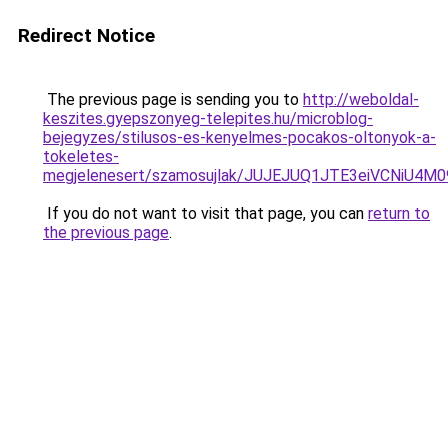
Redirect Notice
The previous page is sending you to
http://weboldal-
keszites.gyepszonyeg-telepites.hu/microblog-
bejegyzes/stilusos-es-kenyelmes-pocakos-oltonyok-a-
tokeletes-
megjelenesert/szamosujlak/JUJEJUQ1JTE3eiVCNi
If you do not want to visit that page, you can
return to
the previous page
.