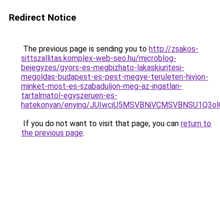
Redirect Notice
The previous page is sending you to
http://zsakos-
sittszallitas.komplex-web-seo.hu/microblog-
bejegyzes/gyors-es-megbizhato-lakaskiuritesi-
megoldas-budapest-es-pest-megye-teruleten-hivjon-
minket-most-es-szabaduljon-meg-az-ingatlan-
tartalmatol-egyszeruen-es-
hatekonyan/enying/JUIwciU5MSVBNiVCMSVBNSU1Q3
If you do not want to visit that page, you can
return to
the previous page
.