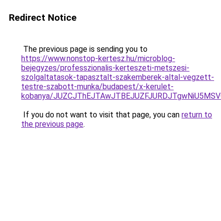
Redirect Notice
The previous page is sending you to
https://www.nonstop-kertesz.hu/microblog-
bejegyzes/professzionalis-kerteszeti-metszesi-
szolgaltatasok-tapasztalt-szakemberek-altal-vegzett-
testre-szabott-munka/budapest/x-kerulet-
kobanya/JUZCJThEJTAwJTBEJUZFJURDJTgwNiU5MS
If you do not want to visit that page, you can
return to
the previous page
.